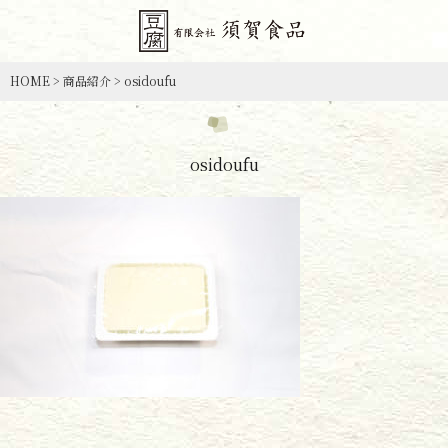
HOME
>
商品紹介
>
osidoufu
osidoufu