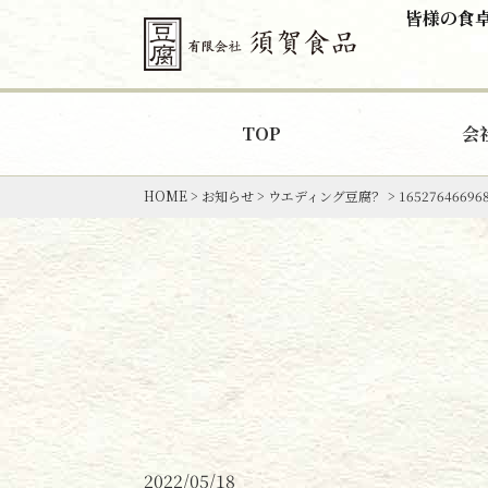
皆様の食
TOP
会
HOME
>
お知らせ
>
ウエディング豆腐？
>
16527646696
2022/05/18