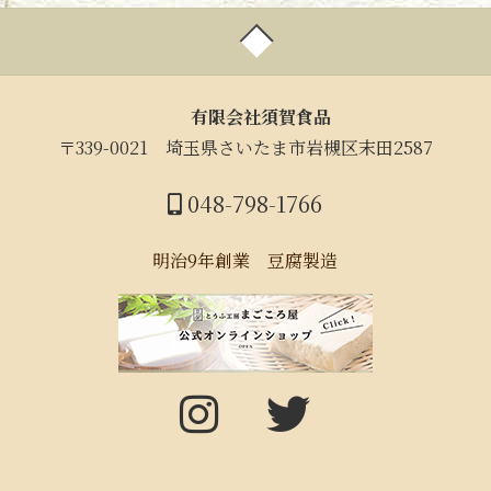
有限会社須賀食品
〒339-0021
埼玉県さいたま市岩槻区末田2587
048-798-1766
明治9年創業 豆腐製造